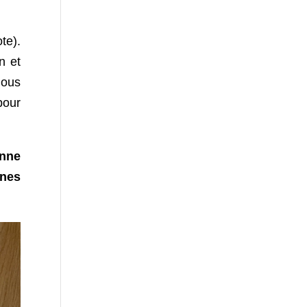
te).
n et
nous
pour
onne
unes