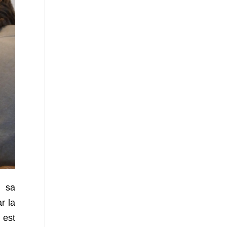
t sa
r la
 est